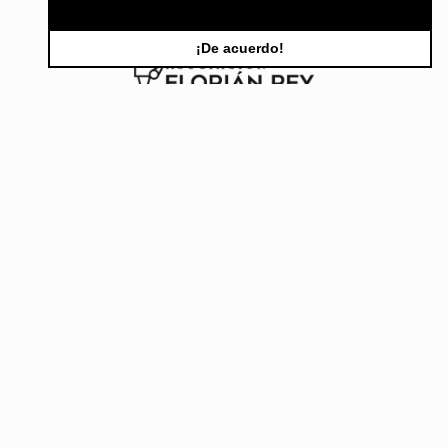
¡De acuerdo!
INFORMACIÓN DE CONTACTO
La Asociación Florián Rey organiza el Festival de
Cine de La Almunia
TELÉFONO | 647 257 717
CERTAMEN DE CORTOMETRAJES |
cortometrajes@fescila.com
CONCURSO DE GUIONES | guiones@fescila.com