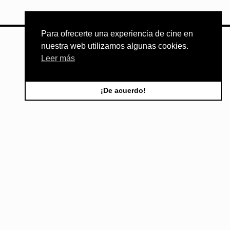
Para ofrecerte una experiencia de cine en
ORGANIZA:
nuestra web utilizamos algunas cookies.
Leer más
¡De acuerdo!
INFORMACIÓN DE CONTACTO
La Asociación Florián Rey organiza el Festival de
Cine de La Almunia
TELÉFONO | 647 257 717