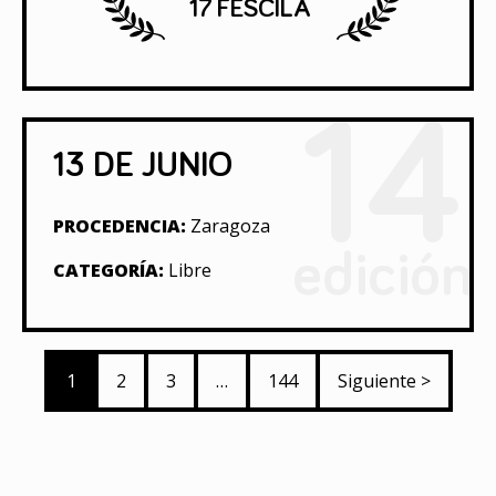
17 FESCILA
14
13 DE JUNIO
PROCEDENCIA:
Zaragoza
edición
CATEGORÍA:
Libre
1
2
3
…
144
Siguiente >