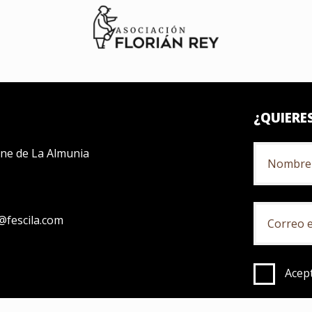
¿QUIERE
Cine de La Almunia
fescila.com
Acept