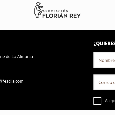
¿QUIERE
Cine de La Almunia
fescila.com
Acept