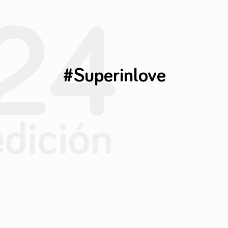
24
#Superinlove
edición